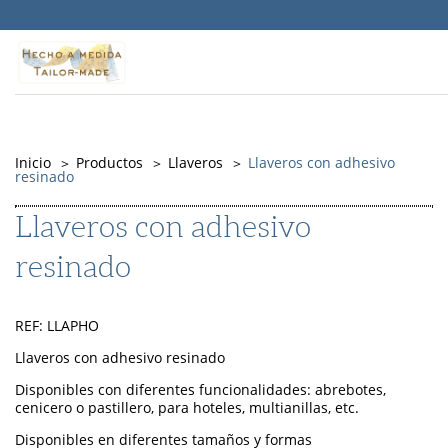
Warning
: Undefined property: Timber\PostQuery::$id in
/srv/vhost/objepub.com/home/html/src/themes/Memory/PostType
on line
141
Inicio
Productos
Llaveros
Llaveros con adhesivo
resinado
Llaveros con adhesivo
resinado
REF: LLAPHO
Llaveros con adhesivo resinado
Disponibles con diferentes funcionalidades: abrebotes,
cenicero o pastillero, para hoteles, multianillas, etc.
Disponibles en diferentes tamaños y formas