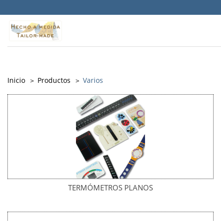
Warning
: Undefined property: Timber\PostQuery::$id in
/srv/vhost/objepub.com/home/html/src/themes/Memory/PostType
on line
141
Inicio
Productos
Varios
TERMÓMETROS PLANOS